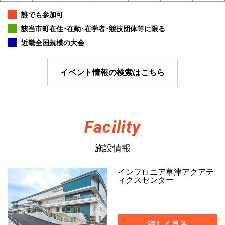
誰でも参加可
該当市町在住･在勤･在学者･競技団体等に限る
近畿全国規模の大会
イベント情報の検索はこちら
施設情報
インフロニア草津アクアテ
ィクスセンター
詳しく見る