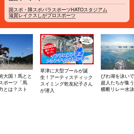
国スポ・障スポ
パラスポーツ
HATOスタジアム
滋賀レイクス
しがプロスポーツ
型プールが誕
滋賀・長浜市
びわ湖を泳いで横断！?
ティスティック
パークに潜入
超人たちが集う「びわ湖
グ乾友紀子さん
横断リレー水泳大会」