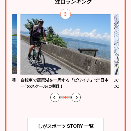
注目
ランキング
3
「びわ湖
自転車で琵琶湖を一周する『ビワイチ』で“日本
スラック
一”のスケールに挑戦！
スポーツ
しがスポーツ STORY 一覧