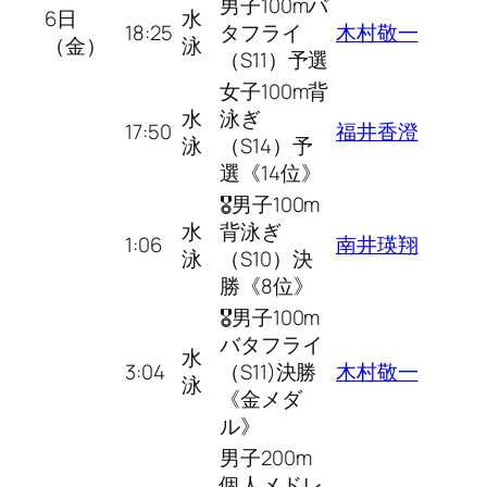
男子100mバ
6日
水
18:25
タフライ
木村敬一
（金）
泳
（S11）予選
女子100m背
水
泳ぎ
17:50
福井香澄
泳
（S14）予
選《14位》
🎖男子100m
水
背泳ぎ
1:06
南井瑛翔
泳
（S10）決
勝《8位》
🎖男子100m
バタフライ
水
3:04
（S11)決勝
木村敬一
泳
《金メダ
ル》
男子200m
個人メドレ