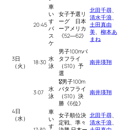
車
北田千尋
、
い
女子予選リ
清水千浪
、
す
ーグ 日本
20:45
土田真由
バ
ーアメリカ
美
、
柳本あ
ス
《52―62》
まね
ケ
男子100mバ
3日
水
タフライ
18:30
南井瑛翔
（火）
泳
（S10）予
選
🎖男子100m
水
バタフライ
3:07
南井瑛翔
泳
（S10）決
勝《6位》
4日
車
女子順位決
北田千尋
、
（水）
い
定戦、準々
清水千浪
、
す
17:30
決勝 日本ー
土田真由