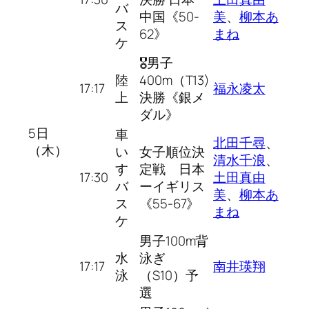
バ
中国《50-
美
、
柳本あ
ス
62》
まね
ケ
🎖男子
陸
400m（T13)
17:17
福永凌太
上
決勝《銀メ
ダル》
5日
車
北田千尋
、
（木）
い
女子順位決
清水千浪
、
す
定戦 日本
17:30
土田真由
バ
ーイギリス
美
、
柳本あ
ス
《55-67》
まね
ケ
男子100m背
水
泳ぎ
17:17
南井瑛翔
泳
（S10）予
選