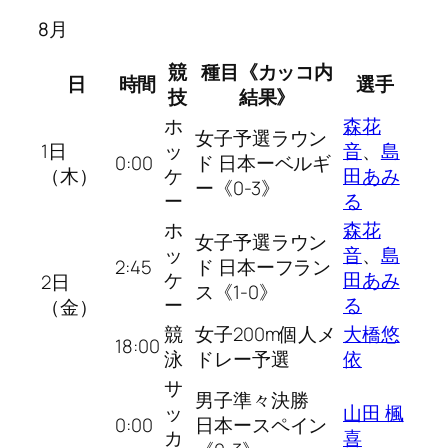
8月
競
種目《カッコ内
日
時間
選手
技
結果》
ホ
森花
女子予選ラウン
1日
ッ
音
、
島
0:00
ド 日本ーベルギ
（木）
ケ
田あみ
ー《0-3》
ー
る
ホ
森花
女子予選ラウン
ッ
音
、
島
2:45
ド 日本ーフラン
ケ
田あみ
2日
ス《1-0》
ー
る
（金）
競
女子200m個人メ
大橋悠
18:00
泳
ドレー予選
依
サ
男子準々決勝
ッ
山田 楓
0:00
日本ースペイン
カ
喜