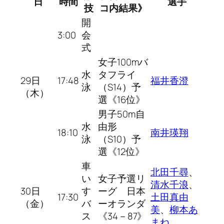
日
時間
選手
技
コ内結果》
開
3:00
会
式
女子100mバ
水
タフライ
29日
17:48
福井香澄
泳
（S14）予
（木）
選《16位》
男子50m自
水
由形
18:10
南井瑛翔
泳
（S10）予
選《12位》
車
北田千尋
、
い
女子予選リ
清水千浪
、
30日
す
ーグ 日本
17:30
土田真由
（金）
バ
ーオランダ
美
、
柳本あ
ス
《34－87》
まね