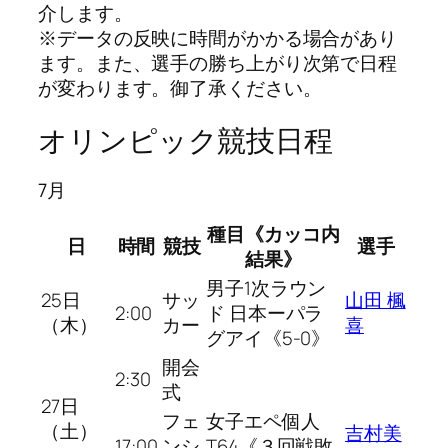
介します。
※データの反映に時間がかかる場合があり
ます。また、選手の勝ち上がり次第で日程
が変わります。御了承ください。
オリンピック競技日程
7月
種目《カッコ内
日
時間
競技
選手
結果》
男子1次ラウン
25日
サッ
山田 楓
2:00
ド 日本ーパラ
（木）
カー
喜
グアイ《5-0》
開会
2:30
式
27日
フェ
女子エペ個人
（土）
吉村美
17:00
ンシ
T64《３回戦敗