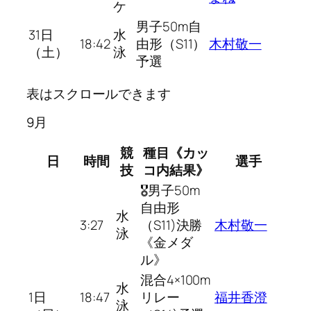
ケ
男子50m自
31日
水
18:42
由形（S11）
木村敬一
（土）
泳
予選
表はスクロールできます
9月
競
種目《カッ
日
時間
選手
技
コ内結果》
🎖男子50m
自由形
水
3:27
（S11)決勝
木村敬一
泳
《金メダ
ル》
混合4×100m
水
1日
18:47
リレー
福井香澄
泳