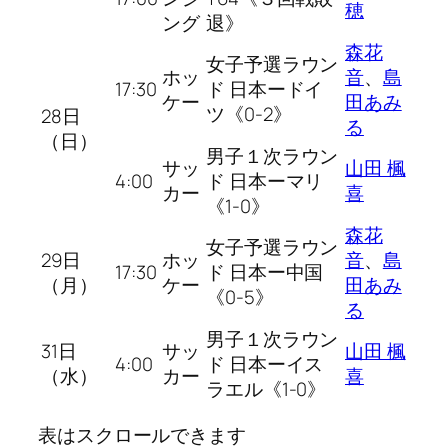
穂
ング
退》
森花
女子予選ラウン
ホッ
音
、
島
17:30
ド 日本ードイ
ケー
田あみ
ツ《0-2》
28日
る
（日）
男子１次ラウン
サッ
山田 楓
4:00
ド 日本ーマリ
カー
喜
《1-0》
森花
女子予選ラウン
29日
ホッ
音
、
島
17:30
ド 日本ー中国
（月）
ケー
田あみ
《0-5》
る
男子１次ラウン
31日
サッ
山田 楓
4:00
ド 日本ーイス
（水）
カー
喜
ラエル《1-0》
表はスクロールできます