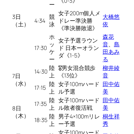
《0-3》
ー
女子200m個人メ
3日
競
大橋悠
4:34
ドレー準決勝
（土）
泳
依
《準決勝敗退》
ホ
森花
女子予選ラウン
ッ
音
、
島
17:30
ド 日本ーオラン
ケ
田あみ
ダ《1-5》
ー
る
陸
🎖男女混合競歩
柳井綾
14:30
上
《13位》
音
7日
（水）
陸
女子100mハード
田中佑
17:15
上
ル予選
美
陸
女子100mハード
田中佑
17:35
上
ル敗者復活戦
美
8日
（木）
陸
男子4×100mリレ
桐生祥
18:35
上
ー予選
秀
女子100mハード