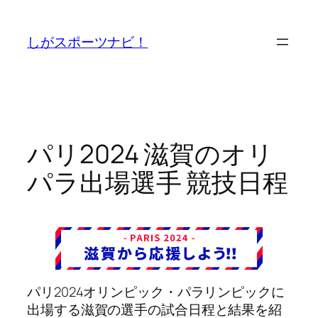
内
容
しがスポーツナビ！
を
ス
キ
ッ
プ
パリ2024 滋賀のオリ
パラ出場選手 競技日程
パリ2024オリンピック・パラリンピックに
出場する滋賀の選手の試合日程と結果を紹