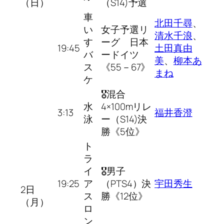
（日）
（S14)予選
車
北田千尋
、
い
女子予選リ
清水千浪
、
す
ーグ 日本
19:45
土田真由
バ
ードイツ
美
、
柳本あ
ス
《55－67》
まね
ケ
🎖混合
水
4×100mリレ
3:13
福井香澄
泳
ー（S14)決
勝《5位》
ト
ラ
イ
🎖男子
19:25
ア
（PTS4）決
宇田秀生
2日
ス
勝《12位》
（月）
ロ
ン