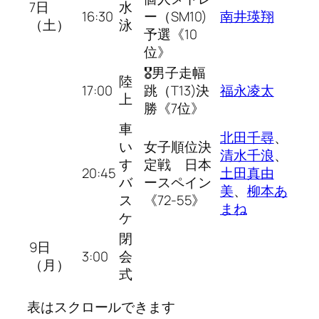
7日
水
16:30
ー（SM10)
南井瑛翔
（土）
泳
予選《10
位》
🎖男子走幅
陸
17:00
跳（T13)決
福永凌太
上
勝《7位》
車
北田千尋
、
い
女子順位決
清水千浪
、
す
定戦 日本
20:45
土田真由
バ
ースペイン
美
、
柳本あ
ス
《72-55》
まね
ケ
閉
9日
3:00
会
（月）
式
表はスクロールできます