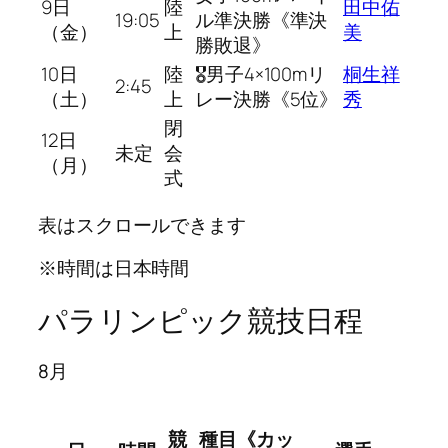
9日
陸
田中佑
19:05
ル準決勝《準決
（金）
上
美
勝敗退》
10日
陸
🎖男子4×100mリ
桐生祥
2:45
（土）
上
レー決勝《5位》
秀
閉
12日
未定
会
（月）
式
表はスクロールできます
※時間は日本時間
パラリンピック競技日程
8月
競
種目《カッ