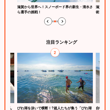
滋賀から世界へ！スノーボード界の新生・清水さ
滋賀は馬
ら選手の挑戦！
術」の魅
注目
ランキング
2
びわ湖を泳いで横断！?超人たちが集う「びわ湖
慎介さん
自転車で