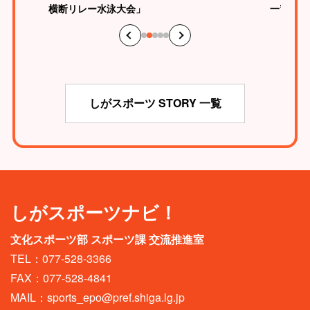
横断リレー水泳大会」
一”のス
しがスポーツ STORY 一覧
しがスポーツナビ！
文化スポーツ部 スポーツ課 交流推進室
TEL：077-528-3366
FAX：077-528-4841
MAIL：
sports_epo@pref.shiga.lg.jp