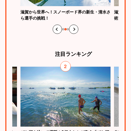
の新生・清水さ
滋賀は馬術大国！馬とともに挑むスポーツ「馬
術」の魅力とは？
注目
ランキング
3