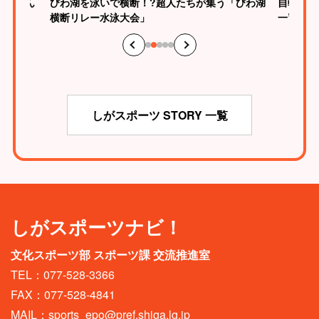
「びわ湖
自転車で琵琶湖を一周する『ビワイチ』で“日本
スラック
一”のスケールに挑戦！
スポーツ
しがスポーツ STORY 一覧
しがスポーツナビ！
文化スポーツ部 スポーツ課 交流推進室
TEL：077-528-3366
FAX：077-528-4841
MAIL：
sports_epo@pref.shiga.lg.jp