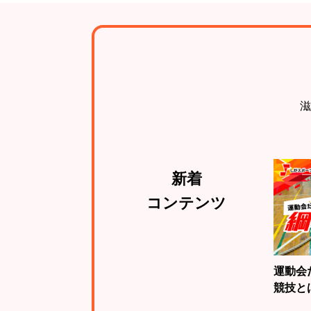
滋
新着
コンテンツ
運動会
競技と