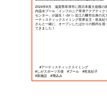
2024年8月、滋賀県草津市に西日本最大規模の
内温水プール「インフロニア草津アクアティク
センター」が誕生！<br /> 近江八幡市出身の元
ーティスティックスイミング世界女王・乾友紀
さんと一緒に、オープンしたばかりの館内を巡
てきました！
#アーティスティックスイミング
#しがスポーツ大使
#プール
#乾友紀子
#新施設
#飛込み