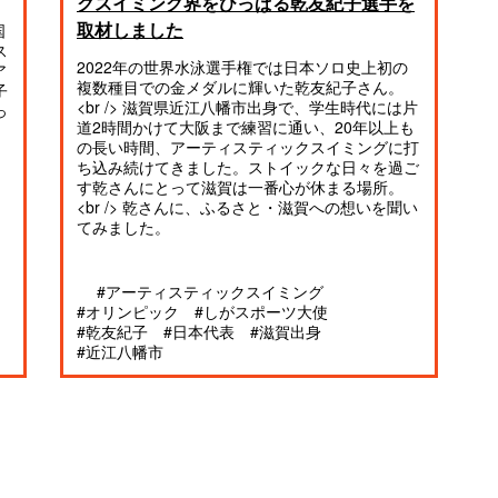
クスイミング界をひっぱる乾友紀子選手を
取材しました
国
ス
2022年の世界水泳選手権では日本ソロ史上初の
ア
複数種目での金メダルに輝いた乾友紀子さん。
子
<br /> 滋賀県近江八幡市出身で、学生時代には片
っ
道2時間かけて大阪まで練習に通い、20年以上も
の長い時間、アーティスティックスイミングに打
ち込み続けてきました。ストイックな日々を過ご
す乾さんにとって滋賀は一番心が休まる場所。
<br /> 乾さんに、ふるさと・滋賀への想いを聞い
てみました。
#アーティスティックスイミング
#オリンピック
#しがスポーツ大使
#乾友紀子
#日本代表
#滋賀出身
#近江八幡市