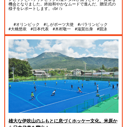
機会となりました。終始和やかなムードで進んだ、贈呈式の
様子をレポートします。<br />
#オリンピック
#しがポーツ大使
#パラリンピック
#大橋悠依
#日本代表
#木村敬一
#滋賀出身
#競泳
雄大な伊吹山のふもとに息づくホッケー文化。米原か