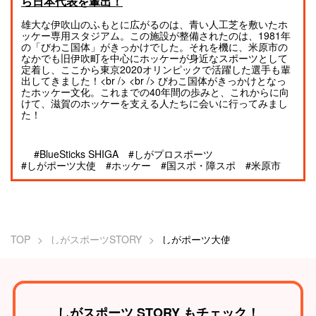
ら日本代表を輩出！
雄大な伊吹山のふもとに広がるのは、青い人工芝を敷いたホ
ッケー専用スタジアム。この施設が整備されたのは、1981年
の「びわこ国体」がきっかけでした。それを機に、米原市の
なかでも旧伊吹町を中心にホッケーが身近なスポーツとして
定着し、ここから東京2020オリンピックで活躍した選手も輩
出してきました！<br /> <br /> びわこ国体がきっかけとなっ
たホッケー文化。これまでの40年間の歩みと、これからに向
けて、滋賀のホッケーを支える人たちに会いに行ってみまし
た！
#BlueSticks SHIGA
#しがプロスポーツ
#しがポーツ大使
#ホッケー
#国スポ・障スポ
#米原市
TOP
しがスポーツSTORY
しがポーツ大使
しがスポーツ STORY もチェック！