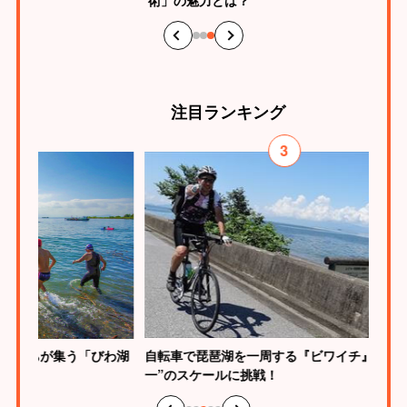
術」の魅力とは？
注目
ランキング
3
「びわ湖
自転車で琵琶湖を一周する『ビワイチ』で“日本
スラック
一”のスケールに挑戦！
スポーツ