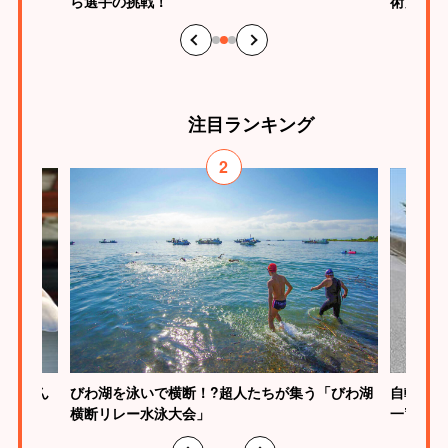
ら選手の挑戦！
術」の魅
注目
ランキング
2
びわ湖を泳いで横断！?超人たちが集う「びわ湖
慎介さん
自転車で
横断リレー水泳大会」
一”のス