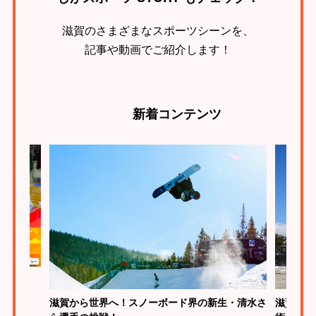
滋賀のさまざまなスポーツシーンを、
記事や動画でご紹介します！
新着
コンテンツ
とは？
滋賀から世界へ！スノーボード界の新生・清水さ
滋賀は馬