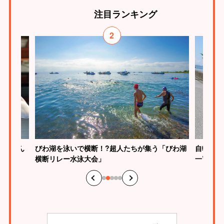
注目
ランキング
2
びわ湖を泳いで横断！?超人たちが集う「びわ湖
慎介さん
自転車で
横断リレー水泳大会」
一”のス