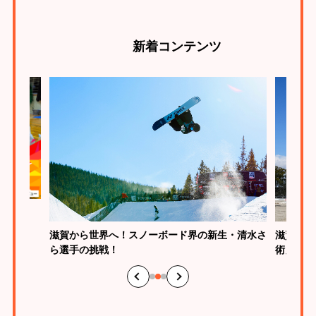
新着
コンテンツ
とは？
滋賀から世界へ！スノーボード界の新生・清水さ
滋賀は馬
ら選手の挑戦！
術」の魅