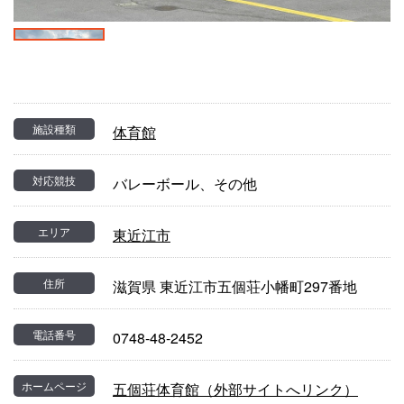
施設種類
体育館
対応競技
バレーボール、その他
エリア
東近江市
住所
滋賀県 東近江市五個荘小幡町297番地
電話番号
0748-48-2452
ホームページ
五個荘体育館（外部サイトへリンク）