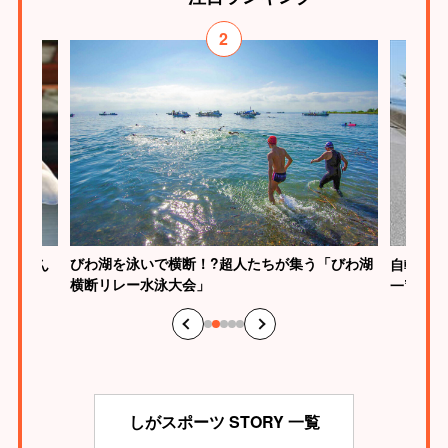
3
「びわ湖
自転車で琵琶湖を一周する『ビワイチ』で“日本
スラック
一”のスケールに挑戦！
スポーツ
しがスポーツ STORY 一覧