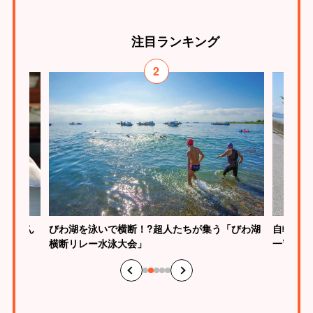
注目
ランキング
2
びわ湖を泳いで横断！?超人たちが集う「びわ湖
慎介さん
自転車で
横断リレー水泳大会」
一”のス