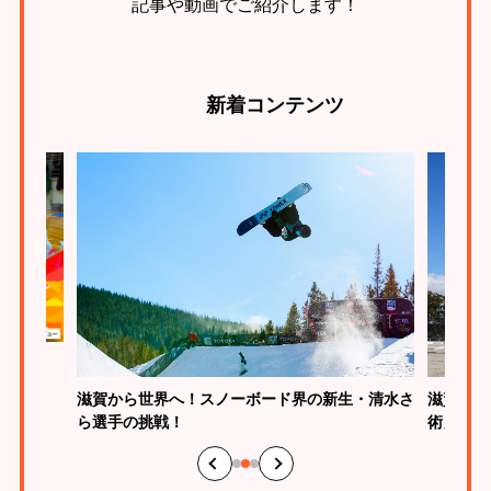
記事や動画でご紹介します！
新着
コンテンツ
とは？
滋賀から世界へ！スノーボード界の新生・清水さ
滋賀は馬
ら選手の挑戦！
術」の魅