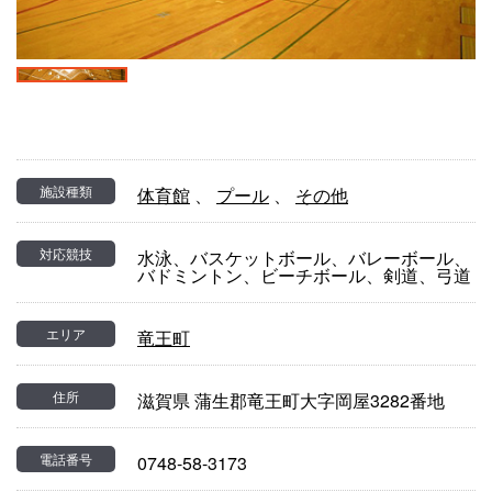
施設種類
体育館
、
プール
、
その他
対応競技
水泳、バスケットボール、バレーボール、
バドミントン、ビーチボール、剣道、弓道
エリア
竜王町
住所
滋賀県 蒲生郡竜王町大字岡屋3282番地
電話番号
0748-58-3173