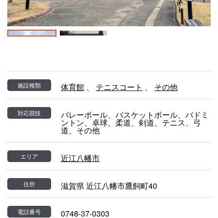
施設種類
体育館
、
テニスコート
、
その他
対応競技
バレーボール、バスケットボール、バドミ
ントン、卓球、柔道、剣道、テニス、弓
道、その他
エリア
近江八幡市
住所
滋賀県 近江八幡市鷹飼町40
電話番号
0748-37-0303