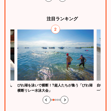
注目
ランキング
2
びわ湖を泳いで横断！?超人たちが集う「びわ湖
慎介さん
自転車で
横断リレー水泳大会」
一”のス