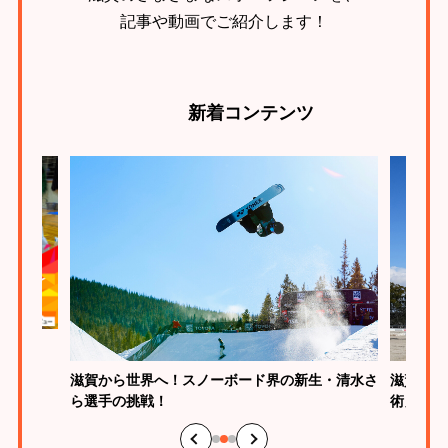
記事や動画でご紹介します！
新着
コンテンツ
とは？
滋賀から世界へ！スノーボード界の新生・清水さ
滋賀は馬
ら選手の挑戦！
術」の魅