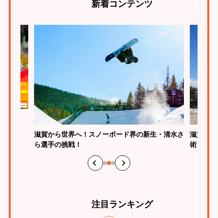
新着
コンテンツ
とは？
滋賀から世界へ！スノーボード界の新生・清水さ
滋賀は馬
ら選手の挑戦！
術」の魅
注目
ランキング