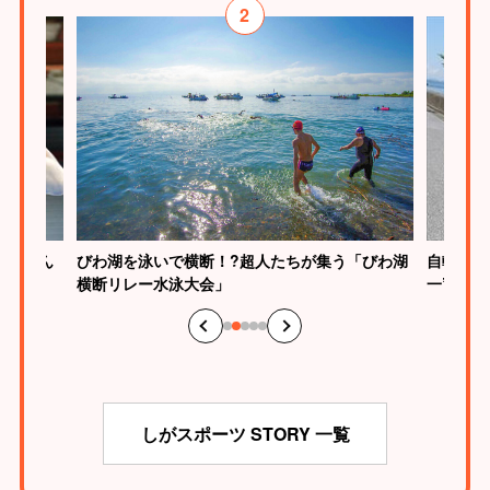
2
びわ湖を泳いで横断！?超人たちが集う「びわ湖
慎介さん
自転車で
横断リレー水泳大会」
一”のス
しがスポーツ STORY 一覧